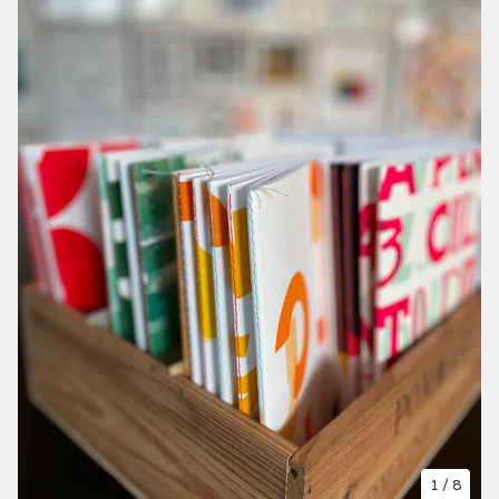
1
/ 8